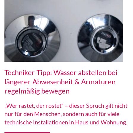
Techniker-Tipp: Wasser abstellen bei
längerer Abwesenheit & Armaturen
regelmäßig bewegen
„Wer rastet, der rostet“ – dieser Spruch gilt nicht
nur für den Menschen, sondern auch für viele
technische Installationen in Haus und Wohnung.